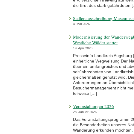
e.V. verzichten freiwillig auf we
die Brut des stark gefährdeten 
Stellenausschreibung Museumsa
4. Mai 2026
Modernisierung der Wanderwegb
Westliche Wälder startet
19. April 2026
Presseinfo Landkreis Augsburg 
einheitliche Wegweisung Der Na
über ein umfangreiches und ab
seitJahrzehnten von Landkreis
gleichermaßen genutzt wird. Di
Anforderungen an Übersichtlichk
Besuchermanagement nicht mehr
teilweise […]
Veranstaltungen 2026
28. Januar 2026
Das Veranstaltungsprogramm 202
die Besonderheiten unseres Natu
Wanderung erkunden möchten, 