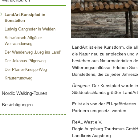
LandArt-Kunstpfad in
Bonstetten
Ludwig Ganghofer in Welden
Schwäbisch-Allgäuer-
Weitwanderweg
LandArt ist eine Kunstform, die al
Der Wanderweg „Lueg ins Land“
die Natur neu zu entdecken und 
bestehen aus Naturmaterialien d
Der Jakobus-Pilgerweg
Witterungseinflüsse. Erleben Sie 
Der Pfarrer-Kneipp-Weg
Bonstettens, die zu jeder Jahresz
Kräuterrundweg
Übrigens:
Der Kunstpfad wurde im
Süddeutschlands größter LandArt
Nordic Walking-Touren
Er ist ein von der EU-gefördertes
Besichtigungen
Partnern umgesetzt werden:
ReAL West e.V.
Regio Augsburg Tourismus Gmb
Landkreis Augsburg