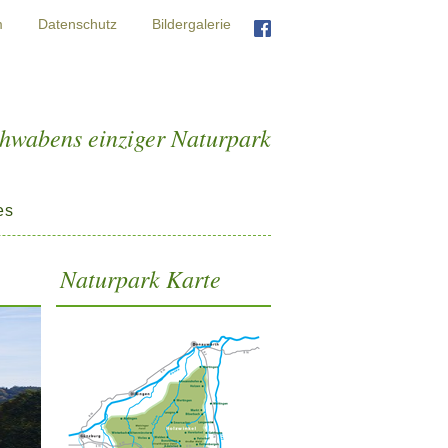
m
Datenschutz
Bildergalerie
chwabens einziger Naturpark
es
Naturpark Karte