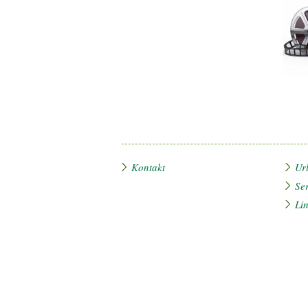
Kontakt
Ur
Se
Li