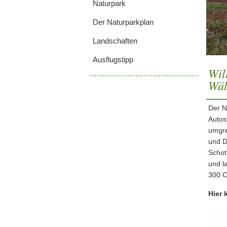
Naturpark
Der Naturparkplan
Landschaften
Ausflugstipp
Wil
Wäl
Der N
Autos
umgre
und D
Schot
und l
300 O
Hier 