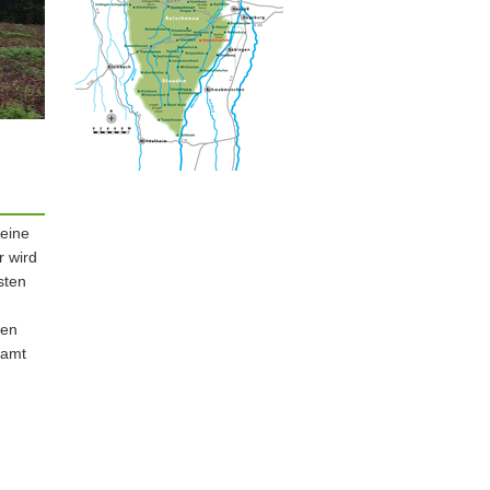
keine
r wird
sten
hen
samt