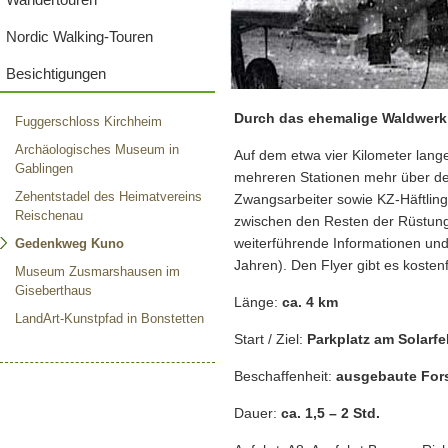
Nordic Walking-Touren
Besichtigungen
Durch das ehemalige Waldwerk
Fuggerschloss Kirchheim
Archäologisches Museum in
Auf dem etwa vier Kilometer lan
Gablingen
mehreren Stationen mehr über den
Zehentstadel des Heimatvereins
Zwangsarbeiter sowie KZ-Häftlin
Reischenau
zwischen den Resten der Rüstungs
weiterführende Informationen un
Gedenkweg Kuno
Jahren). Den Flyer gibt es kosten
Museum Zusmarshausen im
Giseberthaus
Länge:
ca. 4 km
LandArt-Kunstpfad in Bonstetten
Start / Ziel:
Parkplatz am Solarfe
Beschaffenheit:
ausgebaute For
Dauer:
ca. 1,5 – 2 Std.