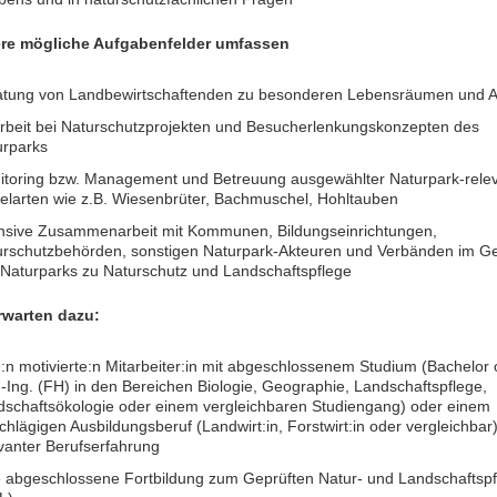
ere mögliche Aufgabenfelder umfassen
atung von Landbewirtschaftenden zu besonderen Lebensräumen und A
rbeit bei Naturschutzprojekten und Besucherlenkungskonzepten des
urparks
itoring bzw. Management und Betreuung ausgewählter Naturpark-rele
elarten wie z.B. Wiesenbrüter, Bachmuschel, Hohltauben
ensive Zusammenarbeit mit Kommunen, Bildungseinrichtungen,
urschutzbehörden, sonstigen Naturpark-Akteuren und Verbänden im Ge
Naturparks zu Naturschutz und Landschaftspflege
rwarten dazu:
:n motivierte:n Mitarbeiter:in mit abgeschlossenem Studium (Bachelor 
.-Ing. (FH) in den Bereichen Biologie, Geographie, Landschaftspflege,
dschaftsökologie oder einem vergleichbaren Studiengang) oder einem
chlägigen Ausbildungsberuf (Landwirt:in, Forstwirt:in oder vergleichbar)
vanter Berufserfahrung
e abgeschlossene Fortbildung zum Geprüften Natur- und Landschaftspf