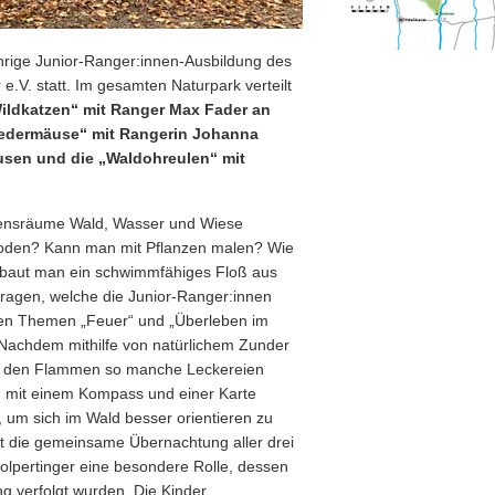
hrige Junior-Ranger:innen-Ausbildung des
.V. statt. Im gesamten Naturpark verteilt
ildkatzen“ mit Ranger Max Fader an
Fledermäuse“ mit Rangerin Johanna
usen und die „Waldohreulen“ mit
ebensräume Wald, Wasser und Wiese
dboden? Kann man mit Pflanzen malen? Wie
 baut man ein schwimmfähiges Floß aus
Fragen, welche die Junior-Ranger:innen
en Themen „Feuer“ und „Überleben im
Nachdem mithilfe von natürlichem Zunder
er den Flammen so manche Leckereien
g mit einem Kompass und einer Karte
, um sich im Wald besser orientieren zu
it die gemeinsame Übernachtung aller drei
olpertinger eine besondere Rolle, dessen
 verfolgt wurden. Die Kinder