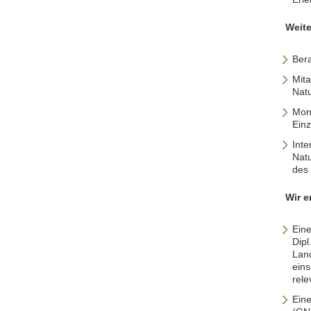
Weit
Ber
Mita
Nat
Mon
Einz
Int
Nat
des 
Wir e
Eine
Dipl
Lan
eins
rele
Ein