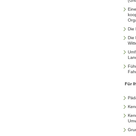
(GN
Eine
koop
Org
Die 
Die 
Wit
Umf
Land
Führ
Fahr
Für I
Päd
Kenn
Kenn
Umw
Gru