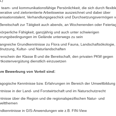
L)
 team- und kommunikationsfähige Persönlichkeit, die sich durch flexibl
erative und zielorientierte Arbeitsweise auszeichnet und dabei über
anisationstalent, Verhandlungsgeschick und Durchsetzungsvermögen v
Bereitschaft zur Tätigkeit auch abends, an Wochenenden oder Feierta
körperliche Fähigkeit, ganzjährig und auch unter schwierigen
terungsbedingungen im Gelände unterwegs zu sein
angreiche Grundkenntnisse zu Flora und Fauna, Landschaftsökologie,
nutzung, Kultur- und Naturlandschaften
erschein der Klasse B und die Bereitschaft, den privaten PKW gegen
tkostenvergütung dienstlich einzusetzen
hre Bewerbung von Vorteil sind:
agogische Kenntnisse bzw. Erfahrungen im Bereich der Umweltbildung
tnisse in der Land- und Forstwirtschaft und im Naturschutzrecht
tnisse über die Region und die regionalspezifischen Natur- und
eltthemen
ndkenntnisse in GIS-Anwendungen wie z.B. FIN-View