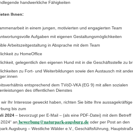
ndlegende handwerkliche Fähigkeiten
ieten Ihnen:
ammenarbeit in einem jungen, motivierten und engagierten Team
ntwortungsvolle Aufgaben mit eigenen Gestaltungsmöglichkeiten
ible Arbeitszeitgestaltung in Absprache mit dem Team
lichkeit zu HomeOffice
ichkeit, gelegentlich den eigenen Hund mit in die Geschäftsstelle zu b
ichkeiten zu Fort- und Weiterbildungen sowie den Austausch mit ande
ger:innen
itsverhältnis entsprechend dem TVöD-VKA (EG 9) mit allen sozialen
nleistungen des öffentlichen Dienstes
wir Ihr Interesse geweckt haben, richten Sie bitte Ihre aussagekräftige
bung bis zum
uli 2024
– bevorzugt per E-Mail – (als eine PDF-Datei) mit dem Betreff
bewerbung@naturpark-augsburg.de
2024“ an
oder per Post an den
park Augsburg – Westliche Wälder e.V., Geschäftsführung, Hauptstraß