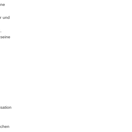
ine
ar und
,
 seine
isation
ichen