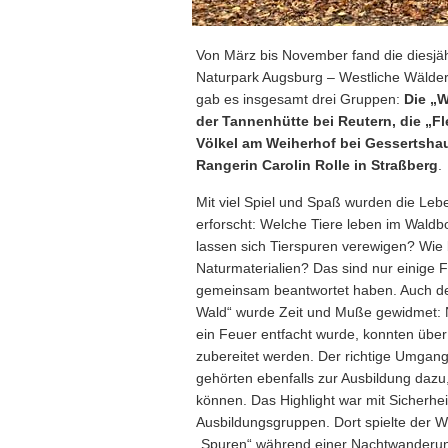
Von März bis November fand die diesjä
Naturpark Augsburg – Westliche Wälder e
gab es insgesamt drei Gruppen:
Die „W
der
Tannenhütte bei Reutern, die „
Völkel am Weiherhof bei Gessertsha
Rangerin Carolin Rolle in Straßberg
.
Mit viel Spiel und Spaß wurden die L
erforscht: Welche Tiere leben im Wal
lassen sich Tierspuren verewigen? Wie
Naturmaterialien? Das sind nur einige 
gemeinsam beantwortet haben. Auch d
Wald“ wurde Zeit und Muße gewidmet: 
ein Feuer entfacht wurde, konnten üb
zubereitet werden. Der richtige Umgan
gehörten ebenfalls zur Ausbildung dazu
können. Das Highlight war mit Sicherhe
Ausbildungsgruppen. Dort spielte der W
„Spuren“ während einer Nachtwanderung