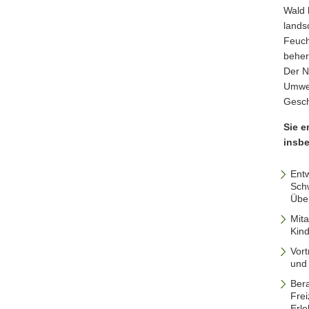
Wald 
lands
Feuch
beher
Der N
Umwel
Gesch
Sie e
insb
Ent
Schw
Übe
Mita
Kin
Vort
und
Ber
Frei
Erle