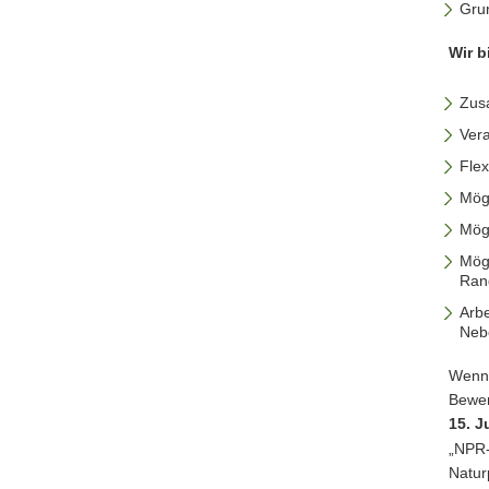
Gru
Wir b
Zus
Vera
Flex
Mög
Mögl
Mögl
Ran
Arbe
Nebe
Wenn 
Bewer
15. J
„NPR-
Natur