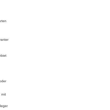
rten
vanter
biet
oder
 mit
leger