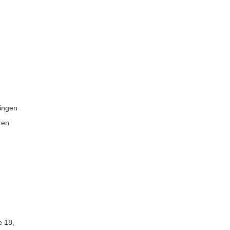
ringen
ren
e 18,