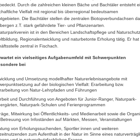
bedeckt. Durch die zahlreichen kleinen Bäche und Bachtäler entsteht e
chaftliche Vielfalt mit regional bis überregional bedeutsamen
tgebieten. Die Bachtäler stellen die zentralen Biotopverbundachsen d
bergen z.T. stark gefährdete Tier- und Pflanzenarten.
aturparkverein ist in den Bereichen Landschaftspflege und Naturschutz
tbildung, Regionalentwicklung und naturbetonte Erholung tätig. Er hat
äftsstelle zentral in Fischach.
rwartet ein vielseitiges Aufgabenumfeld mit Schwerpunkten
esondere bei
wicklung und Umsetzung modellhafter Naturerlebnisangebote mit
erpunktsetzung auf der biologischen Vielfalt: Erarbeitung bzw.
rarbeitung von Natur-Lehrpfaden und Führungen
rbeit und Durchführung von Angeboten für Junior-Ranger, Naturpark-
dergärten, Naturpark-Schulen und Ferienprogrammen
räge, Mitwirkung bei Öffentlichkeits- und Medienarbeit sowie die Organ
 Betreuung von Infoständen auf Märkten, Messen, Veranstaltungen
atung von Erholungssuchenden, Sportler:innen und weiteren
zeitnutzenden zum Aufenthalt in der Natur im Sinne eines naturverträgl
bens und in naturschutzfachlichen Fragen