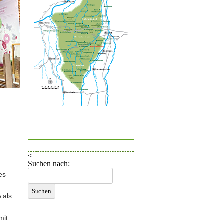
<
Suchen nach:
es
 als
mit