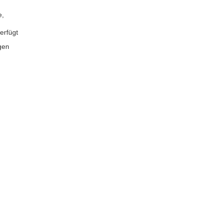
e,
erfügt
gen