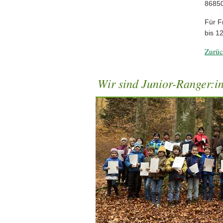
86850
Für F
bis 1
Zurüc
Wir sind Junior-Ranger:i