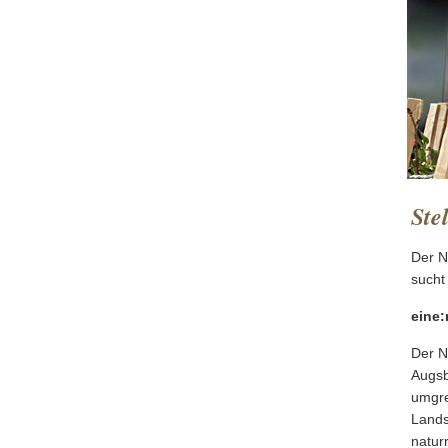
Ste
Der N
sucht
eine:
Der N
Augsb
umgre
Lands
natur